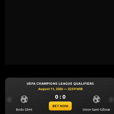
HAMPIONS LEAGUE QUALIFIERS
UEFA CH
August 11, 2026 — 22:59 WIB
Aug
0 : 0
Previous
Ne
BET NOW
Union Saint-Gilloise
Lyon