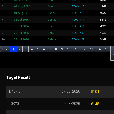
5
02 Aug 2026
Minggu
TOK - 413
1765
6
01 Aug 2026
Sabtu
TOK - 412
9025
7
31 Jul 2026
Jumat
TOK - 411
5372
8
30 Jul 2026
Kamis
TOK - 410
4825
9
29 Jul 2026
Rabu
TOK - 409
1038
10
28 Jul 2026
Selasa
TOK - 408
3467
First
1
2
3
4
5
6
7
8
9
10
11
12
13
14
15
(
)
Togel Result
MADRID
07-08-2026
9104
TOKYO
06-08-2026
6145