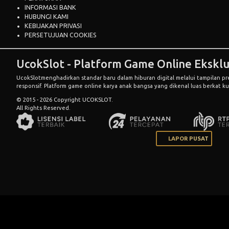
INFORMASI BANK
HUBUNGI KAMI
KEBIJAKAN PRIVASI
PERSETUJUAN COOKIES
UcokSlot - Platform Game Online Eksklu
UcokSlot
menghadirkan standar baru dalam hiburan digital melalui tampilan pr
responsif. Platform game online karya anak bangsa yang dikenal luas berkat 
© 2015 - 2026 Copyright UCOKSLOT.
All Rights Reserved.
LAPOR PUSAT